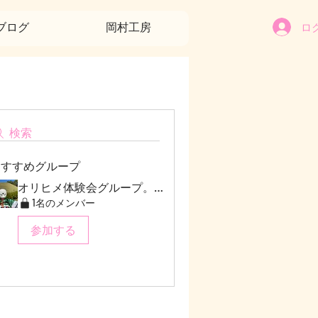
ロ
ブログ
岡村工房
検索
おすすめグループ
オリヒメ体験会グループ。感想等お聞かせください
1名のメンバー
参加する